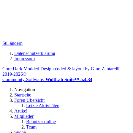
Stil ändern
Datenschutzerklärung
Impressum
Core Dark Modded Design coded & layout by Gino Zantarelli
2019-2026©
Community-Software:
WoltLab Suite™ 5.4.34
Navigation
Startseite
Foren Übersicht
Letzte Aktivitäten
Artikel
Mitglieder
Benutzer online
Team
Suche