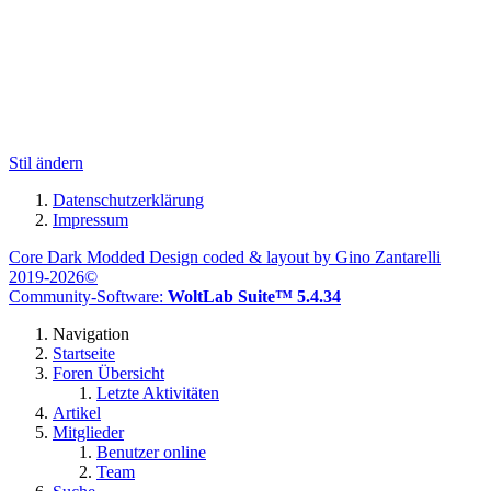
Stil ändern
Datenschutzerklärung
Impressum
Core Dark Modded Design coded & layout by Gino Zantarelli
2019-2026©
Community-Software:
WoltLab Suite™ 5.4.34
Navigation
Startseite
Foren Übersicht
Letzte Aktivitäten
Artikel
Mitglieder
Benutzer online
Team