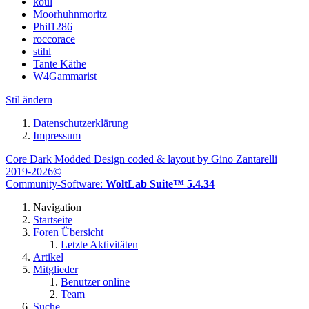
koul
Moorhuhnmoritz
Phil1286
roccorace
stihl
Tante Käthe
W4Gammarist
Stil ändern
Datenschutzerklärung
Impressum
Core Dark Modded Design coded & layout by Gino Zantarelli
2019-2026©
Community-Software:
WoltLab Suite™ 5.4.34
Navigation
Startseite
Foren Übersicht
Letzte Aktivitäten
Artikel
Mitglieder
Benutzer online
Team
Suche