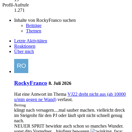
Profil-Aufrufe
1.271
Inhalte von RockyFranco suchen
Beiträge
Themen
Letzte Aktivitäten
Reaktionen
Über mich
RockyFranco
8. Juli 2026
Hat eine Antwort im Thema
VJ22 dreht nicht aus (ab 10000
u/min gegen ne Wand)
verfasst.
Beitrag
klingt nach versagern....mal sauber machen. vielleicht dreck
im Steigrohr für den PJ oder läuft sprit nicht schnell genug
nach.
NEUER SPRIT bewirkte auch schon so manches Wunder.
sonst dito Vorredner....häufiger bewegen