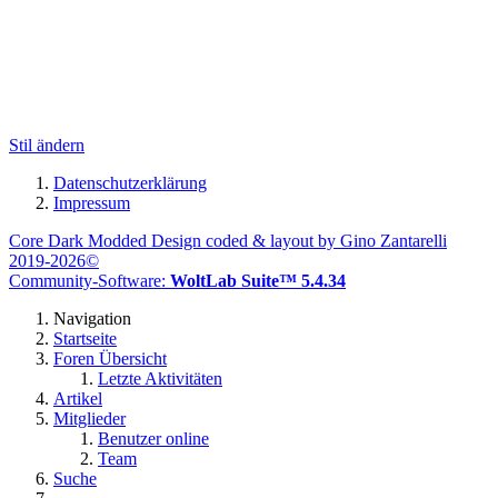
Stil ändern
Datenschutzerklärung
Impressum
Core Dark Modded Design coded & layout by Gino Zantarelli
2019-2026©
Community-Software:
WoltLab Suite™ 5.4.34
Navigation
Startseite
Foren Übersicht
Letzte Aktivitäten
Artikel
Mitglieder
Benutzer online
Team
Suche