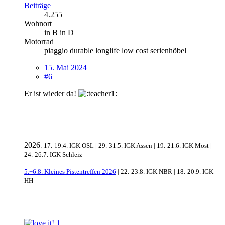
Beiträge
4.255
Wohnort
in B in D
Motorrad
piaggio durable longlife low cost serienhöbel
15. Mai 2024
#6
Er ist wieder da!
2026
: 17.-19.4. IGK OSL | 29.-31.5. IGK Assen | 19.-21.6. IGK Most |
24.-26.7. IGK Schleiz
5.+6.8. Kleines Pistentreffen 2026
| 22.-23.8. IGK NBR | 18.-20.9. IGK
HH
1