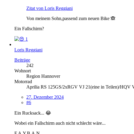
Zitat von Loris Reggiani
Von meinem Sohn,passend zum neuen Bike 🙈
Ein Fallschirm?
1
Loris Reggiani
Beiträge
242
Wohnort
Region Hannover
Motorrad
Aprilia RS 125GS/2xRGV VJ 21(eine in Teilen)/HQV Vi
27. Dezember 2024
#6
Ein Rucksack... 😂
Wobei ein Fallschirm auch nicht schlecht wäre...
F.A.Y.B.A.N.