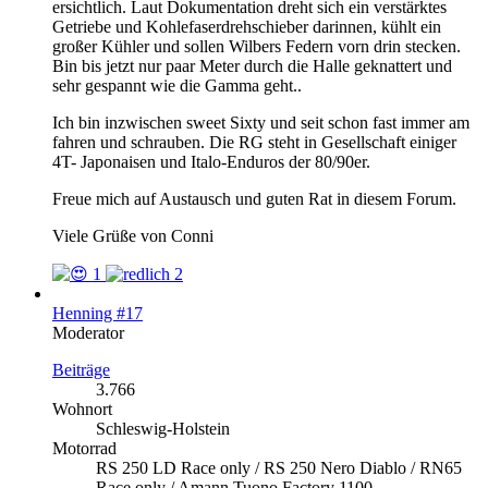
ersichtlich. Laut Dokumentation dreht sich ein verstärktes
Getriebe und Kohlefaserdrehschieber darinnen, kühlt ein
großer Kühler und sollen Wilbers Federn vorn drin stecken.
Bin bis jetzt nur paar Meter durch die Halle geknattert und
sehr gespannt wie die Gamma geht..
Ich bin inzwischen sweet Sixty und seit schon fast immer am
fahren und schrauben. Die RG steht in Gesellschaft einiger
4T- Japonaisen und Italo-Enduros der 80/90er.
Freue mich auf Austausch und guten Rat in diesem Forum.
Viele Grüße von Conni
1
2
Henning #17
Moderator
Beiträge
3.766
Wohnort
Schleswig-Holstein
Motorrad
RS 250 LD Race only / RS 250 Nero Diablo / RN65
Race only / Amann Tuono Factory 1100