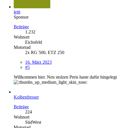
letti
Sponsor
Beiträge
1.232
Wohnort
Eichsfeld
Motorrad
2x RG 500, ETZ 250
16. März 2023
#5
Willkommen hier. Nen stolzen Preis haste dafür hingelegt
Kolbenfresser
Beiträge
224
Wohnort
SüdWest
Motorrad