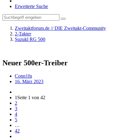
Erweiterte Suche
Zweitaktforum.de // DIE Zweitakt-Community
2-Takter
Suzukl RG 500
Neuer 500er-Treiber
Conn1fn
16. März 2023
1
Seite 1 von 42
2
3
4
5
…
42