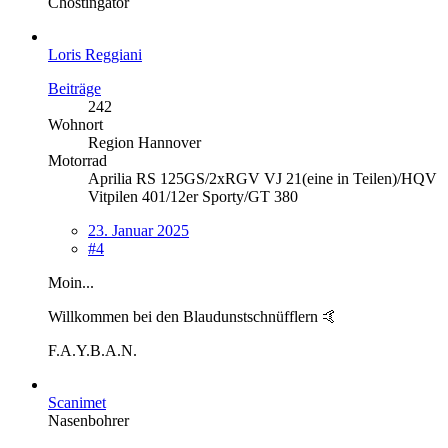
Chostingator
Loris Reggiani
Beiträge
242
Wohnort
Region Hannover
Motorrad
Aprilia RS 125GS/2xRGV VJ 21(eine in Teilen)/HQV
Vitpilen 401/12er Sporty/GT 380
23. Januar 2025
#4
Moin...
Willkommen bei den Blaudunstschnüfflern 🤙
F.A.Y.B.A.N.
Scanimet
Nasenbohrer