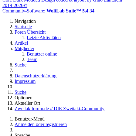
2019-2026©
Community-Software:
WoltLab Suite™ 5.4.34
Navigation
Startseite
Foren Übersicht
Letzte Aktivitäten
Artikel
Mitglieder
Benutzer online
Team
Suche
Datenschutzerklärung
Impressum
Suche
Optionen
Aktueller Ort
Zweitaktforum.de // DIE Zweitakt-Community
Benutzer-Menü
Anmelden oder registrieren
Sprache