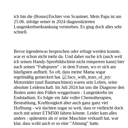
ich bin die (Bonus)Tochter von Scanimet. Mein Papa ist am
25.06. infolge seiner in 2024 diagnostizierten
Lungenkrebserkrankung verstorben. Es ging doch alles sehr
schnell.
Bevor irgendetwas besprochen oder erfragt werden konnte,
war er schon nicht mehr da. Und daher suche ich (auch weil
ich seinen Handy-Sperrbildschirm nicht entsperren kann) hier
nach seinen "Fußspuren" - in dem Forum, wo er sich am
häufigsten aufhielt. So oft, dass meine Mama sogar
regelmäßig gemeckert hat.
Motorräder (und Baumaschinen) waren sein Leben, seine
absolute Leidenschaft. Im Juli 2024 hat uns die Diagnose den
Boden unter den Füßen weggerissen - Lungenkrebs im
Endstadium. Es folgte ein Jahr voller Chemotherapien,
Bestrahlung, Kraftlosigkeit aber auch ganz ganz viel
Hoffnung - wir dachten sogar so weit, dass er vielleicht doch
noch mit seiner ETM500 fahren könnte. Leider kam alles
anders - spätestens als er seine Maschine verkauft hat, war
klar, dass wohl auch er so eine "Ahnung" hatte.