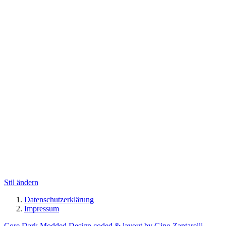
Stil ändern
Datenschutzerklärung
Impressum
Core Dark Modded Design coded & layout by Gino Zantarelli