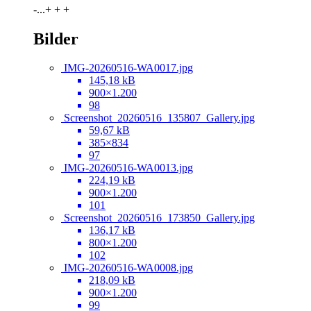
-...+ + +
Bilder
IMG-20260516-WA0017.jpg
145,18 kB
900×1.200
98
Screenshot_20260516_135807_Gallery.jpg
59,67 kB
385×834
97
IMG-20260516-WA0013.jpg
224,19 kB
900×1.200
101
Screenshot_20260516_173850_Gallery.jpg
136,17 kB
800×1.200
102
IMG-20260516-WA0008.jpg
218,09 kB
900×1.200
99