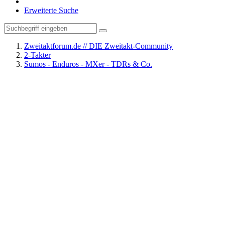
Erweiterte Suche
Zweitaktforum.de // DIE Zweitakt-Community
2-Takter
Sumos - Enduros - MXer - TDRs & Co.