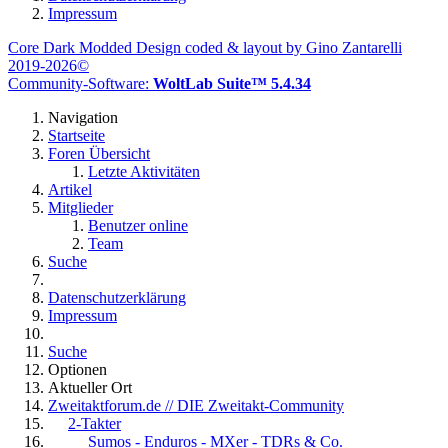
Impressum
Core Dark Modded Design coded & layout by Gino Zantarelli
2019-2026©
Community-Software:
WoltLab Suite™ 5.4.34
Navigation
Startseite
Foren Übersicht
Letzte Aktivitäten
Artikel
Mitglieder
Benutzer online
Team
Suche
Datenschutzerklärung
Impressum
Suche
Optionen
Aktueller Ort
Zweitaktforum.de // DIE Zweitakt-Community
2-Takter
Sumos - Enduros - MXer - TDRs & Co.