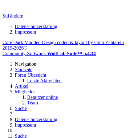
Stil ändern
Datenschutzerklärung
Impressum
Core Dark Modded Design coded & layout by Gino Zantarelli
2019-2026©
Community-Software:
WoltLab Suite™ 5.4.34
Navigation
Startseite
Foren Übersicht
Letzte Aktivitäten
Artikel
Mitglieder
Benutzer online
Team
Suche
Datenschutzerklärung
Impressum
Suche