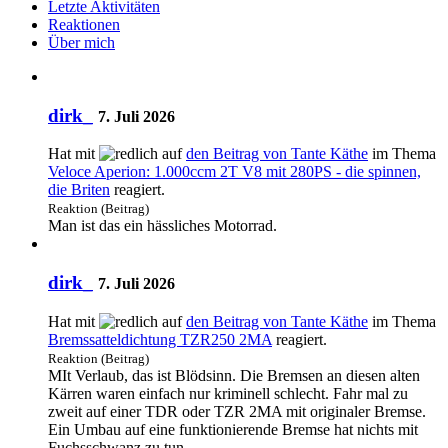
Letzte Aktivitäten
Reaktionen
Über mich
dirk_
7. Juli 2026
Hat mit
auf
den Beitrag von
Tante Käthe
im Thema
Veloce Aperion: 1.000ccm 2T V8 mit 280PS - die spinnen,
die Briten
reagiert.
Reaktion (Beitrag)
Man ist das ein hässliches Motorrad.
dirk_
7. Juli 2026
Hat mit
auf
den Beitrag von
Tante Käthe
im Thema
Bremssatteldichtung TZR250 2MA
reagiert.
Reaktion (Beitrag)
MIt Verlaub, das ist Blödsinn. Die Bremsen an diesen alten
Kärren waren einfach nur kriminell schlecht. Fahr mal zu
zweit auf einer TDR oder TZR 2MA mit originaler Bremse.
Ein Umbau auf eine funktionierende Bremse hat nichts mit
Fuchsschwanz zu tun,…