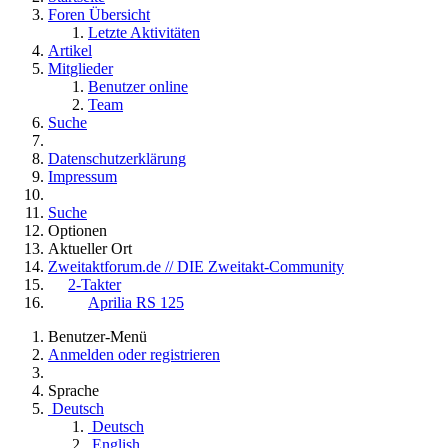
Foren Übersicht
Letzte Aktivitäten
Artikel
Mitglieder
Benutzer online
Team
Suche
Datenschutzerklärung
Impressum
Suche
Optionen
Aktueller Ort
Zweitaktforum.de // DIE Zweitakt-Community
2-Takter
Aprilia RS 125
Benutzer-Menü
Anmelden oder registrieren
Sprache
Deutsch
Deutsch
English