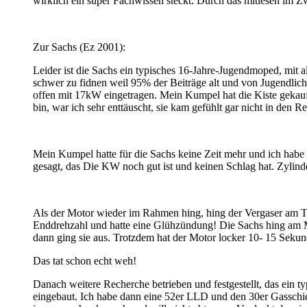
wirklich ein super Fachwissen steckt. Durch das mitlesen im Zwe
Zur Sachs (Ez 2001):
Leider ist die Sachs ein typisches 16-Jahre-Jugendmoped, mit a
schwer zu fidnen weil 95% der Beiträge alt und von Jugendlich
offen mit 17kW eingetragen. Mein Kumpel hat die Kiste gekauf
bin, war ich sehr enttäuscht, sie kam gefühlt gar nicht in den
Mein Kumpel hatte für die Sachs keine Zeit mehr und ich habe
gesagt, das Die KW noch gut ist und keinen Schlag hat. Zylind
Als der Motor wieder im Rahmen hing, hing der Vergaser am Tr
Enddrehzahl und hatte eine Glühzündung! Die Sachs hing am M
dann ging sie aus. Trotzdem hat der Motor locker 10- 15 Sekun
Das tat schon echt weh!
Danach weitere Recherche betrieben und festgestellt, das ein typ
eingebaut. Ich habe dann eine 52er LLD und den 30er Gasschieb