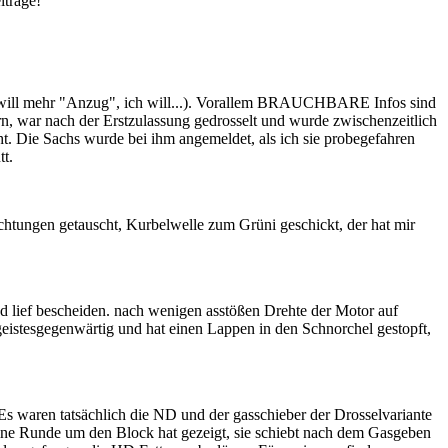
iträge!
h will mehr "Anzug", ich will...). Vorallem BRAUCHBARE Infos sind
n, war nach der Erstzulassung gedrosselt und wurde zwischenzeitlich
. Die Sachs wurde bei ihm angemeldet, als ich sie probegefahren
tt.
htungen getauscht, Kurbelwelle zum Grüni geschickt, der hat mir
d lief bescheiden. nach wenigen asstößen Drehte der Motor auf
istesgegenwärtig und hat einen Lappen in den Schnorchel gestopft,
d. Es waren tatsächlich die ND und der gasschieber der Drosselvariante
 eine Runde um den Block hat gezeigt, sie schiebt nach dem Gasgeben