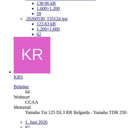
138,96 kB
1.600×1.200
59
20260530_155124.jpg
123,63 kB
1.200×1.600
62
KRS
Beiträge
64
Wohnort
CCAA
Motorrad
Yamaha Tzr 125 DL3 RR Belgarda - Yamaha TDR 250 
1. Juni 2026
#2