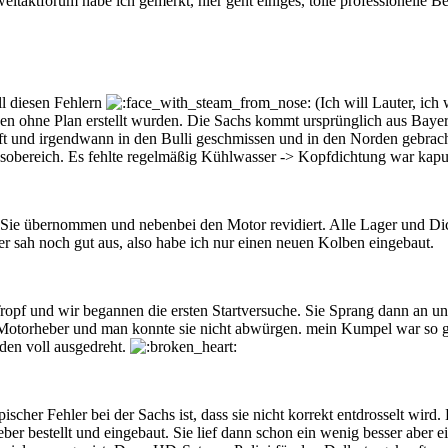
itaktforum habe ich gemerkt, hier geht einiges, tolle professionelle Be
ll diesen Fehlern
(Ich will Lauter, ic
en ohne Plan erstellt wurden. Die Sachs kommt ursprünglich aus Bayer
t und irgendwann in den Bulli geschmissen und in den Norden gebracht
 Resobereich. Es fehlte regelmäßig Kühlwasser -> Kopfdichtung war kapu
 Sie übernommen und nebenbei den Motor revidiert. Alle Lager und Dic
er sah noch gut aus, also habe ich nur einen neuen Kolben eingebaut.
opf und wir begannen die ersten Startversuche. Sie Sprang dann an un
otorheber und man konnte sie nicht abwürgen. mein Kumpel war so ge
den voll ausgedreht.
ischer Fehler bei der Sachs ist, dass sie nicht korrekt entdrosselt wir
er bestellt und eingebaut. Sie lief dann schon ein wenig besser aber