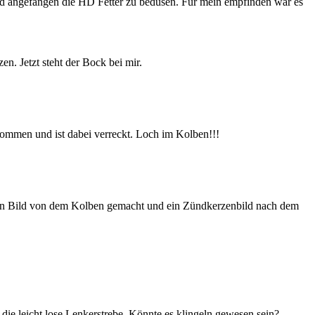
 und angefangen die HD Fetter zu bedüsen. Für mein empfinden war es
n. Jetzt steht der Bock bei mir.
ommen und ist dabei verreckt. Loch im Kolben!!!
ein Bild von dem Kolben gemacht und ein Zündkerzenbild nach dem
 die leicht lose Lenkerstrebe. Könnte es klingeln gewesen sein?