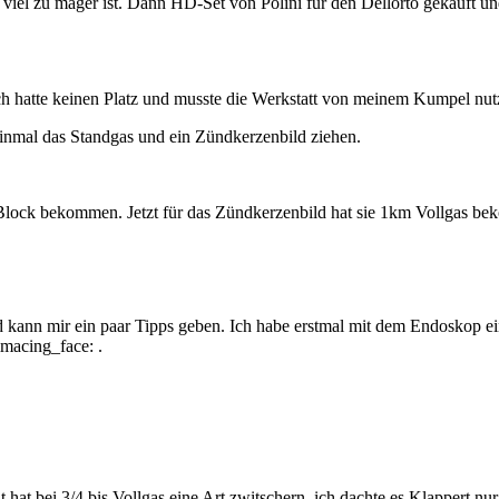
e viel zu mager ist. Dann HD-Set von Polini für den Dellorto gekauft
ich hatte keinen Platz und musste die Werkstatt von meinem Kumpel nutze
inmal das Standgas und ein Zündkerzenbild ziehen.
lock bekommen. Jetzt für das Zündkerzenbild hat sie 1km Vollgas bek
 kann mir ein paar Tipps geben. Ich habe erstmal mit dem Endoskop 
.
hat bei 3/4 bis Vollgas eine Art zwitschern. ich dachte es Klappert nur