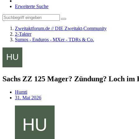
Erweiterte Suche
Zweitaktforum.de // DIE Zweitakt-Community
2-Takter
Sumos - Enduros - MXer - TDRs & Co.
Sachs ZZ 125 Mager? Zündung? Loch im 
Humti
31. Mai 2026