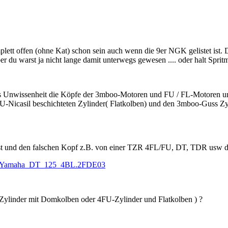
plett offen (ohne Kat) schon sein auch wenn die 9er NGK gelistet ist
ber du warst ja nicht lange damit unterwegs gewesen .... oder halt Sprit
n aus Unwissenheit die Köpfe der 3mboo-Motoren und FU / FL-Motor
ie 4FU-Nicasil beschichteten Zylinder( Flatkolben) und den 3mboo-Gus
und den falschen Kopf z.B. von einer TZR 4FL/FU, DT, TDR usw drauf
/i…#Yamaha_DT_125_4BL.2FDE03
-Zylinder mit Domkolben oder 4FU-Zylinder und Flatkolben ) ?