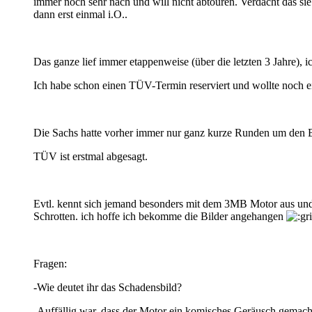
immer noch sehr nach und will nicht abtouren. Verdacht das si
dann erst einmal i.O..
Das ganze lief immer etappenweise (über die letzten 3 Jahre), 
Ich habe schon einen TÜV-Termin reserviert und wollte noch e
Die Sachs hatte vorher immer nur ganz kurze Runden um den B
TÜV ist erstmal abgesagt.
Evtl. kennt sich jemand besonders mit dem 3MB Motor aus und
Schrotten. ich hoffe ich bekomme die Bilder angehangen
Fragen:
-Wie deutet ihr das Schadensbild?
-Auffällig war, dass der Motor ein komisches Geräusch gemacht 