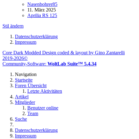
Nasenbohrer85
11. März 2025
Aprilia RS 125
Stil ändern
Datenschutzerklärung
Impressum
Core Dark Modded Design coded & layout by Gino Zantarelli
2019-2026©
Community-Software:
WoltLab Suite™ 5.4.34
Navigation
Startseite
Foren Übersicht
Letzte Aktivitäten
Artikel
Mitglieder
Benutzer online
Team
Suche
Datenschutzerklärung
Impressum