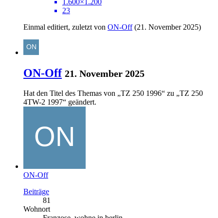
1.600×1.200
23
Einmal editiert, zuletzt von
ON-Off
(
21. November 2025
)
ON-Off
21. November 2025
Hat den Titel des Themas von „TZ 250 1996“ zu „TZ 250
4TW-2 1997“ geändert.
ON-Off
Beiträge
81
Wohnort
Franzose, wohne in berlin