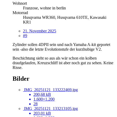
Wohnort
Franzose, wohne in berlin
Motorrad
Husqvarna WR360, Husqvarna 610TE, Kawasaki
KR1
21. November 2025
#9
Zylinder sollen 4DPII sein und nach Yamaha A-kit geportet
sein -also die letzte Evolutionstufe der kurzhubige V2.
Beschichtung sieht so aus als wär schon ein kolben
draufgelaufen, Kreuzschliff ist aber noch gut zu sehen. Keine
Risse.
Bilder
IMG_20251121_133222469.jpg
200,68 kB
1.600×1.200
28
IMG_20251121_133213105.jpg
203,01 kB