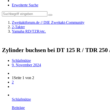
Erweiterte Suche
Zweitaktforum.de // DIE Zweitakt-Community
2-Takter
Yamaha RD/TZR/etc.
Zylinder buchsen bei DT 125 R / TDR 250 
Schlafmütze
9. November 2024
1
Seite 1 von 2
2
Schlafmütze
Beiträge