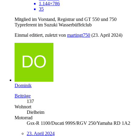
1.144×786
35
Mitglied im Vorstand, Registrar und GT 550 und 750
Typreferent im Suzuki Wasserbüffelclub
Einmal editiert, zuletzt von
martingt750
(
23. April 2024
)
Dominik
Beiträge
137
Wohnort
Dielheim
Motorrad
Gsx-R 1100/Ducati 999S/RGV 250/Yamaha RD 1A2
23. April 2024