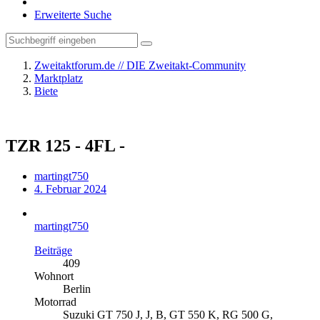
Erweiterte Suche
Zweitaktforum.de // DIE Zweitakt-Community
Marktplatz
Biete
TZR 125 - 4FL -
martingt750
4. Februar 2024
martingt750
Beiträge
409
Wohnort
Berlin
Motorrad
Suzuki GT 750 J, J, B, GT 550 K, RG 500 G,