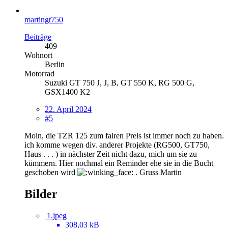
martingt750
Beiträge
409
Wohnort
Berlin
Motorrad
Suzuki GT 750 J, J, B, GT 550 K, RG 500 G,
GSX1400 K2
22. April 2024
#5
Moin, die TZR 125 zum fairen Preis ist immer noch zu haben.
ich komme wegen div. anderer Projekte (RG500, GT750,
Haus . . . ) in nächster Zeit nicht dazu, mich um sie zu
kümmern. Hier nochmal ein Reminder ehe sie in die Bucht
geschoben wird
. Gruss Martin
Bilder
1.jpeg
308,03 kB