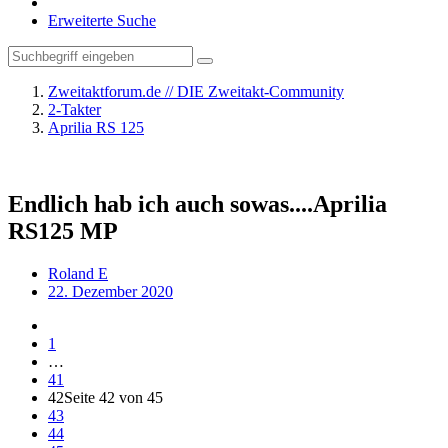
Erweiterte Suche
Zweitaktforum.de // DIE Zweitakt-Community
2-Takter
Aprilia RS 125
Endlich hab ich auch sowas....Aprilia
RS125 MP
Roland E
22. Dezember 2020
1
…
41
42
Seite 42 von 45
43
44