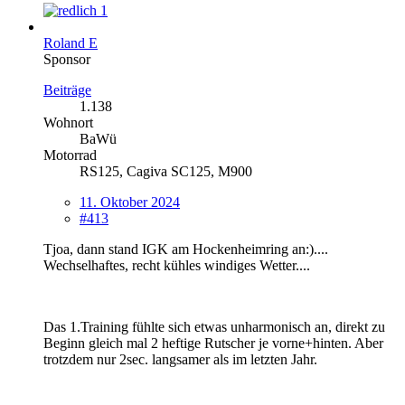
1
Roland E
Sponsor
Beiträge
1.138
Wohnort
BaWü
Motorrad
RS125, Cagiva SC125, M900
11. Oktober 2024
#413
Tjoa, dann stand IGK am Hockenheimring an:)....
Wechselhaftes, recht kühles windiges Wetter....
Das 1.Training fühlte sich etwas unharmonisch an, direkt zu
Beginn gleich mal 2 heftige Rutscher je vorne+hinten. Aber
trotzdem nur 2sec. langsamer als im letzten Jahr.