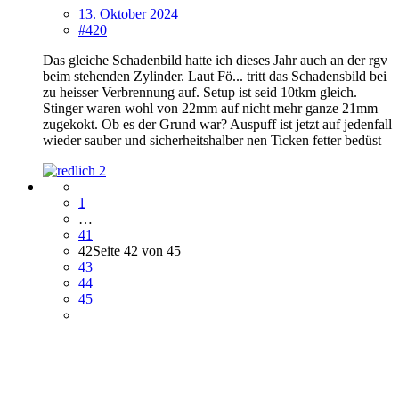
13. Oktober 2024
#420
Das gleiche Schadenbild hatte ich dieses Jahr auch an der rgv
beim stehenden Zylinder. Laut Fö... tritt das Schadensbild bei
zu heisser Verbrennung auf. Setup ist seid 10tkm gleich.
Stinger waren wohl von 22mm auf nicht mehr ganze 21mm
zugekokt. Ob es der Grund war? Auspuff ist jetzt auf jedenfall
wieder sauber und sicherheitshalber nen Ticken fetter bedüst
2
1
…
41
42
Seite 42 von 45
43
44
45