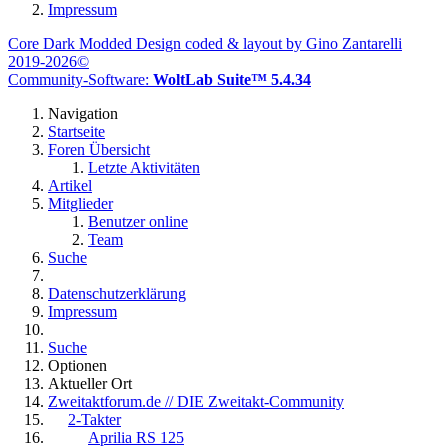
Impressum
Core Dark Modded Design coded & layout by Gino Zantarelli
2019-2026©
Community-Software:
WoltLab Suite™ 5.4.34
Navigation
Startseite
Foren Übersicht
Letzte Aktivitäten
Artikel
Mitglieder
Benutzer online
Team
Suche
Datenschutzerklärung
Impressum
Suche
Optionen
Aktueller Ort
Zweitaktforum.de // DIE Zweitakt-Community
2-Takter
Aprilia RS 125