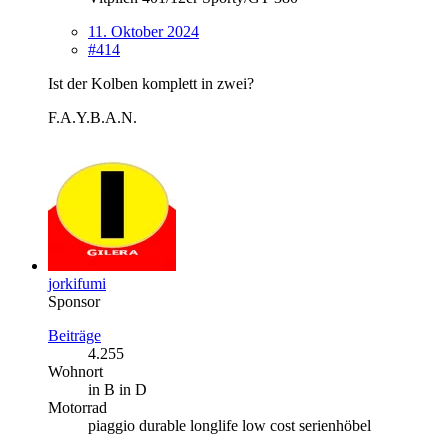
11. Oktober 2024
#414
Ist der Kolben komplett in zwei?
F.A.Y.B.A.N.
jorkifumi
Sponsor
Beiträge
4.255
Wohnort
in B in D
Motorrad
piaggio durable longlife low cost serienhöbel