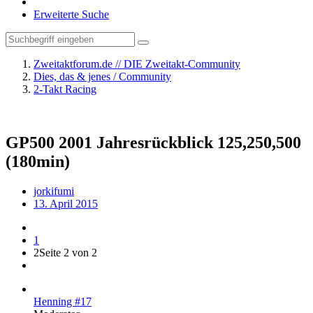
Erweiterte Suche
Zweitaktforum.de // DIE Zweitakt-Community
Dies, das & jenes / Community
2-Takt Racing
GP500 2001 Jahresrückblick 125,250,500
(180min)
jorkifumi
13. April 2015
1
2
Seite 2 von 2
Henning #17