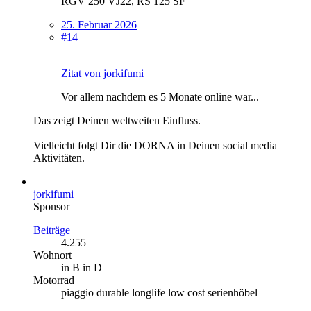
RGV 250 VJ22, RS 125 SF
25. Februar 2026
#14
Zitat von jorkifumi
Vor allem nachdem es 5 Monate online war...
Das zeigt Deinen weltweiten Einfluss.
Vielleicht folgt Dir die DORNA in Deinen social media
Aktivitäten.
jorkifumi
Sponsor
Beiträge
4.255
Wohnort
in B in D
Motorrad
piaggio durable longlife low cost serienhöbel