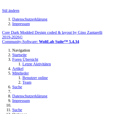
Stil ändern
Datenschutzerklärung
Impressum
Core Dark Modded Design coded & layout by Gino Zantarelli
2019-2026©
Community-Software:
WoltLab Suite™ 5.4.34
Navigation
Startseite
Foren Übersicht
Letzte Aktivitäten
Artikel
Mitglieder
Benutzer online
Team
Suche
Datenschutzerklärung
Impressum
Suche