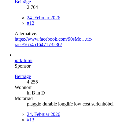
Beiträge
2.764
24. Februar 2026
#12
Alternative:
https://www.facebook.com/90sMo…tic-
race/565451647173236/
jorkifumi
Sponsor
Beiträge
4.255
Wohnort
in B in D
Motorrad
piaggio durable longlife low cost serienhöbel
24. Februar 2026
#13