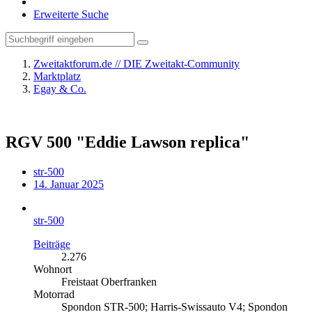
Erweiterte Suche
Zweitaktforum.de // DIE Zweitakt-Community
Marktplatz
Egay & Co.
RGV 500 "Eddie Lawson replica"
str-500
14. Januar 2025
str-500
Beiträge
2.276
Wohnort
Freistaat Oberfranken
Motorrad
Spondon STR-500; Harris-Swissauto V4; Spondon