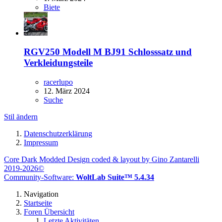
Biete
RGV250 Modell M BJ91 Schlosssatz und
Verkleidungsteile
racerlupo
12. März 2024
Suche
Stil ändern
Datenschutzerklärung
Impressum
Core Dark Modded Design coded & layout by Gino Zantarelli
2019-2026©
Community-Software:
WoltLab Suite™ 5.4.34
Navigation
Startseite
Foren Übersicht
Letzte Aktivitäten