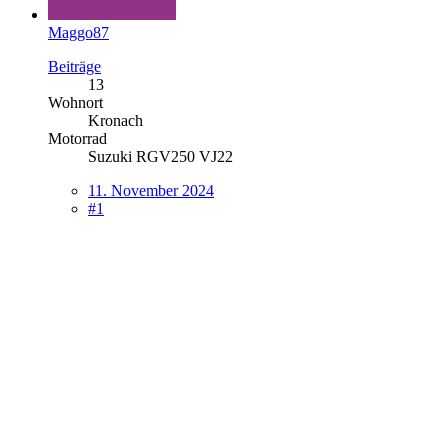
Maggo87
Beiträge
13
Wohnort
Kronach
Motorrad
Suzuki RGV250 VJ22
11. November 2024
#1