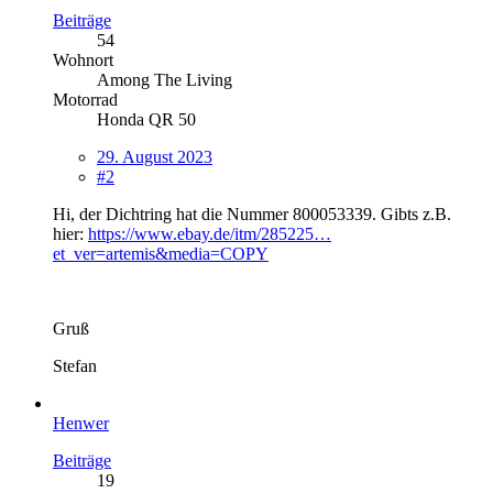
Beiträge
54
Wohnort
Among The Living
Motorrad
Honda QR 50
29. August 2023
#2
Hi, der Dichtring hat die Nummer 800053339. Gibts z.B.
hier:
https://www.ebay.de/itm/285225…
et_ver=artemis&media=COPY
Gruß
Stefan
Henwer
Beiträge
19