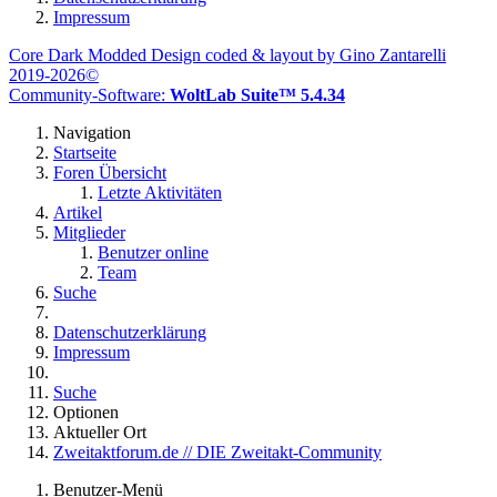
Impressum
Core Dark Modded Design coded & layout by Gino Zantarelli
2019-2026©
Community-Software:
WoltLab Suite™ 5.4.34
Navigation
Startseite
Foren Übersicht
Letzte Aktivitäten
Artikel
Mitglieder
Benutzer online
Team
Suche
Datenschutzerklärung
Impressum
Suche
Optionen
Aktueller Ort
Zweitaktforum.de // DIE Zweitakt-Community
Benutzer-Menü