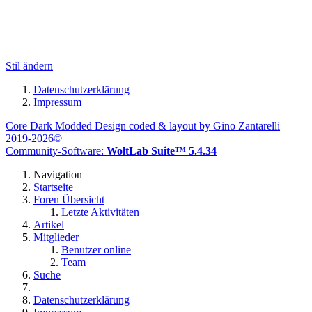
Stil ändern
Datenschutzerklärung
Impressum
Core Dark Modded Design coded & layout by Gino Zantarelli
2019-2026©
Community-Software:
WoltLab Suite™ 5.4.34
Navigation
Startseite
Foren Übersicht
Letzte Aktivitäten
Artikel
Mitglieder
Benutzer online
Team
Suche
Datenschutzerklärung