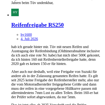
Jahren beim Tüv undenkbar,
Reifenfreigabe RS250
hy1600
4. Juli 2026
hab ich gerade hinter mir. Tüv mit neuen Reifen und
Austragung der Reifenbindung (Oldtimerabnahme inclusive
da ich auch eine rote Nr. habe) hat mich über 500€ gekostet,
da ich hinten 160 mit Reifenherstellerfreigabe hatte, denn
2020 gab es keinen 150-er für hinten.
Aber auch nur deshalb, weil eine Freigabe von Suzuki für
andere als in der Zulassung genannten Reifen hatte. Es gilt
seit 2025 keine Freigabe der Reifenhersteller mehr, also nur
die vom Motorradhersteller freigegebene Größe und dann
muss der reifen in eine vorgegebene Hüllkurve passen mit
allermindestens 7mm Lust zu allen Teilen. Beim 160-er hat
der Prüfer sofort abgewunken, da nur 5mm.
Das ist jetzt alles ab 2025 Vorschrift und die Prüfer