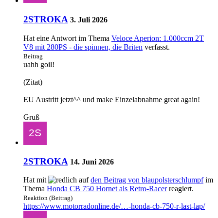
2STROKA
3. Juli 2026
Hat eine Antwort im Thema
Veloce Aperion: 1.000ccm 2T
V8 mit 280PS - die spinnen, die Briten
verfasst.
Beitrag
uahh goil!
(Zitat)
EU Austritt jetzt^^ und make Einzelabnahme great again!
Gruß
2STROKA
14. Juni 2026
Hat mit
auf
den Beitrag von
blaupolsterschlumpf
im
Thema
Honda CB 750 Hornet als Retro-Racer
reagiert.
Reaktion (Beitrag)
https://www.motorradonline.de/…-honda-cb-750-r-last-lap/