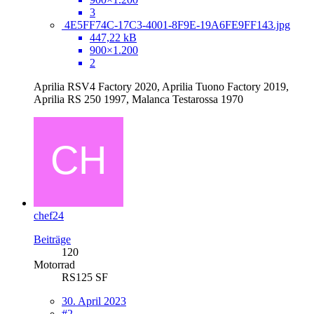
3
4E5FF74C-17C3-4001-8F9E-19A6FE9FF143.jpg
447,22 kB
900×1.200
2
Aprilia RSV4 Factory 2020, Aprilia Tuono Factory 2019,
Aprilia RS 250 1997, Malanca Testarossa 1970
chef24
Beiträge
120
Motorrad
RS125 SF
30. April 2023
#2