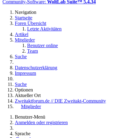
Community-Software:
WoltLab Suite™ 5.4.34
Navigation
Startseite
Foren Übersicht
Letzte Aktivitäten
Artikel
Mitglieder
Benutzer online
Team
Suche
Datenschutzerklärung
Impressum
Suche
Optionen
Aktueller Ort
Zweitaktforum.de // DIE Zweitakt-Community
Mitglieder
Benutzer-Menü
Anmelden oder registrieren
Sprache