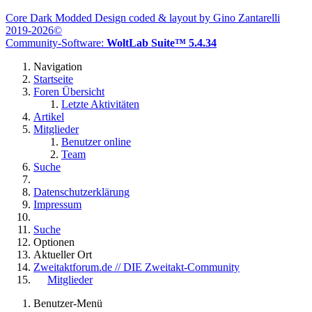
Core Dark Modded Design coded & layout by Gino Zantarelli
2019-2026©
Community-Software:
WoltLab Suite™ 5.4.34
Navigation
Startseite
Foren Übersicht
Letzte Aktivitäten
Artikel
Mitglieder
Benutzer online
Team
Suche
Datenschutzerklärung
Impressum
Suche
Optionen
Aktueller Ort
Zweitaktforum.de // DIE Zweitakt-Community
Mitglieder
Benutzer-Menü