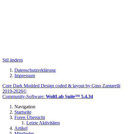
Stil ändern
Datenschutzerklärung
Impressum
Core Dark Modded Design coded & layout by Gino Zantarelli
2019-2026©
Community-Software:
WoltLab Suite™ 5.4.34
Navigation
Startseite
Foren Übersicht
Letzte Aktivitäten
Artikel
Mitglieder