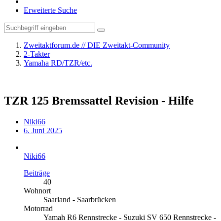
Erweiterte Suche
Zweitaktforum.de // DIE Zweitakt-Community
2-Takter
Yamaha RD/TZR/etc.
TZR 125 Bremssattel Revision - Hilfe
Niki66
6. Juni 2025
Niki66
Beiträge
40
Wohnort
Saarland - Saarbrücken
Motorrad
Yamah R6 Rennstrecke - Suzuki SV 650 Rennstrecke -