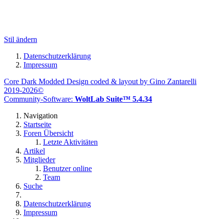
Stil ändern
Datenschutzerklärung
Impressum
Core Dark Modded Design coded & layout by Gino Zantarelli
2019-2026©
Community-Software:
WoltLab Suite™ 5.4.34
Navigation
Startseite
Foren Übersicht
Letzte Aktivitäten
Artikel
Mitglieder
Benutzer online
Team
Suche
Datenschutzerklärung
Impressum