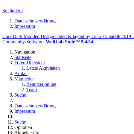
Stil ändern
Datenschutzerklärung
Impressum
Core Dark Modded Design coded & layout by Gino Zantarelli 2019
Community-Software:
WoltLab Suite™ 5.4.34
Navigation
Startseite
Foren Übersicht
Letzte Aktivitäten
Artikel
Mitglieder
Benutzer online
Team
Suche
Datenschutzerklärung
Impressum
Suche
Optionen
Aktueller Ort