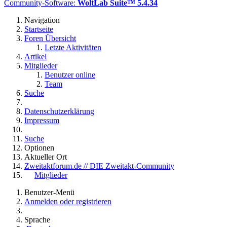
Community-Software:
WoltLab Suite™ 5.4.34
Navigation
Startseite
Foren Übersicht
Letzte Aktivitäten
Artikel
Mitglieder
Benutzer online
Team
Suche
Datenschutzerklärung
Impressum
Suche
Optionen
Aktueller Ort
Zweitaktforum.de // DIE Zweitakt-Community
Mitglieder
Benutzer-Menü
Anmelden oder registrieren
Sprache