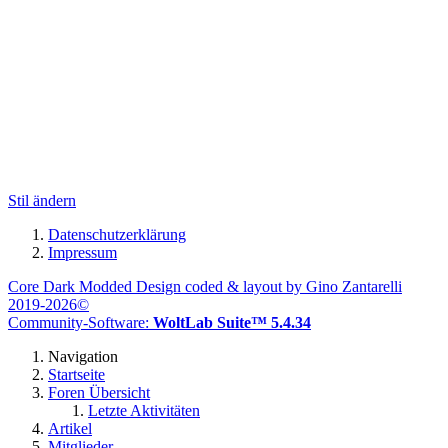
Stil ändern
Datenschutzerklärung
Impressum
Core Dark Modded Design coded & layout by Gino Zantarelli
2019-2026©
Community-Software:
WoltLab Suite™ 5.4.34
Navigation
Startseite
Foren Übersicht
Letzte Aktivitäten
Artikel
Mitglieder