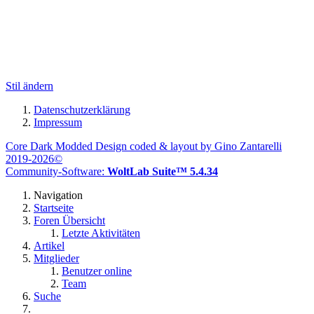
Stil ändern
Datenschutzerklärung
Impressum
Core Dark Modded Design coded & layout by Gino Zantarelli
2019-2026©
Community-Software:
WoltLab Suite™ 5.4.34
Navigation
Startseite
Foren Übersicht
Letzte Aktivitäten
Artikel
Mitglieder
Benutzer online
Team
Suche