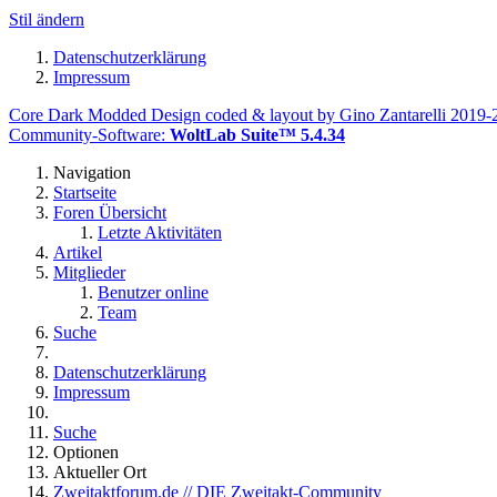
Stil ändern
Datenschutzerklärung
Impressum
Core Dark Modded Design coded & layout by Gino Zantarelli 2019
Community-Software:
WoltLab Suite™ 5.4.34
Navigation
Startseite
Foren Übersicht
Letzte Aktivitäten
Artikel
Mitglieder
Benutzer online
Team
Suche
Datenschutzerklärung
Impressum
Suche
Optionen
Aktueller Ort
Zweitaktforum.de // DIE Zweitakt-Community