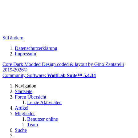
Stil ändern
Datenschutzerklärung
Impressum
Core Dark Modded Design coded & layout by Gino Zantarelli
2019-2026©
Community-Software:
WoltLab Suite™ 5.4.34
Navigation
Startseite
Foren Übersicht
Letzte Aktivitäten
Artikel
Mitglieder
Benutzer online
Team
Suche