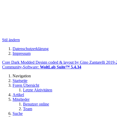
Stil ändern
Datenschutzerklärung
Impressum
Core Dark Modded Design coded & layout by Gino Zantarelli 2019
Community-Software:
WoltLab Suite™ 5.4.34
Navigation
Startseite
Foren Übersicht
Letzte Aktivitäten
Artikel
Mitglieder
Benutzer online
Team
Suche