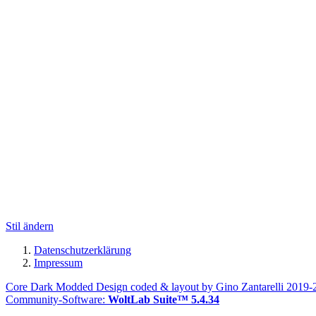
Stil ändern
Datenschutzerklärung
Impressum
Core Dark Modded Design coded & layout by Gino Zantarelli 2019
Community-Software:
WoltLab Suite™ 5.4.34