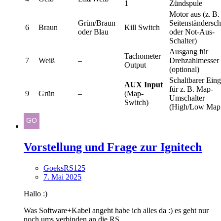
1
Zündspule
Motor aus (z. B.
Grün/Braun
Seitenständersch
6
Braun
Kill Switch
oder Blau
oder Not-Aus-
Schalter)
Ausgang für
Tachometer
7
Weiß
–
Drehzahlmesser
Output
(optional)
Schaltbarer Ein
AUX Input
für z. B. Map-
9
Grün
–
(Map-
Umschalter
Switch)
(High/Low Map 
Vorstellung und Frage zur Ignitech
GoeksRS125
7. Mai 2025
Hallo :)
Was Software+Kabel angeht habe ich alles da :) es geht nur
noch ums verbinden an die RS.