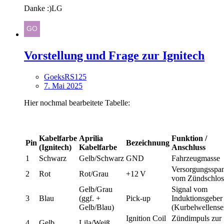
Danke :)LG
Vorstellung und Frage zur Ignitech
GoeksRS125
7. Mai 2025
Hier nochmal bearbeitete Tabelle:
Kabelfarbe
Aprilia
Funktion /
Pin
Bezeichnung
(Ignitech)
Kabelfarbe
Anschluss
1
Schwarz
Gelb/Schwarz
GND
Fahrzeugmasse
Versorgungsspa
2
Rot
Rot/Grau
+12 V
vom Zündschlos
Gelb/Grau
Signal vom
3
Blau
(ggf. +
Pick-up
Induktionsgeber
Gelb/Blau)
(Kurbelwellense
Ignition Coil
Zündimpuls zur
4
Gelb
Lila/Weiß