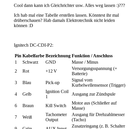
Cool dann kann ich Gleichrichter
usw. Alles weg lassen :)???
Ich hab mal eine Tabelle erstellen lassen. Könntest ihr mal
drüberschauen? Hab damals Elektrotechnik nicht leiden
können :D
Ignitech DC-CDI-P2:
Pin
Kabelfarbe
Bezeichnung
Funktion / Anschluss
1
Schwarz
GND
Masse / Minus
Versorgungsspannung (+
2
Rot
+12 V
Batterie)
Signal vom
3
Blau
Pick-up
Kurbelwellensensor (Trigger)
Ignition Coil
4
Gelb
Ausgang zur Zündspule
1
Motor aus (Schließer auf
6
Braun
Kill Switch
Masse)
Tachometer
Ausgang für Drehzahlmesser
7
Weiß
Output
(Tacho)
Zusatzeingang (z. B. Schalter
9
Grün
AUX Input