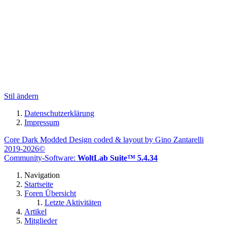
Stil ändern
Datenschutzerklärung
Impressum
Core Dark Modded Design coded & layout by Gino Zantarelli
2019-2026©
Community-Software:
WoltLab Suite™ 5.4.34
Navigation
Startseite
Foren Übersicht
Letzte Aktivitäten
Artikel
Mitglieder