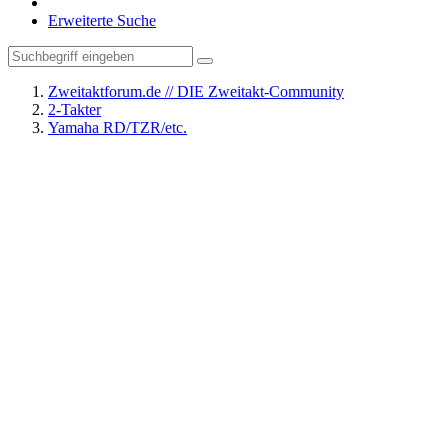
Erweiterte Suche
Zweitaktforum.de // DIE Zweitakt-Community
2-Takter
Yamaha RD/TZR/etc.