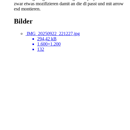
zwar etwas mozifizieren damit an die dl passt und mit arrow
esd montieren.
Bilder
IMG_20250922_221227.jpg
294,42 kB
1.600×1.200
132