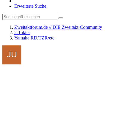
Erweiterte Suche
Zweitaktforum.de // DIE Zweitakt-Community
2-Takter
Yamaha RD/TZR/etc.