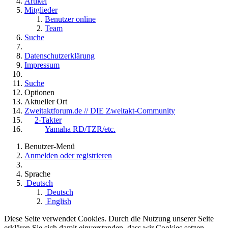
Artikel
Mitglieder
Benutzer online
Team
Suche
Datenschutzerklärung
Impressum
Suche
Optionen
Aktueller Ort
Zweitaktforum.de // DIE Zweitakt-Community
2-Takter
Yamaha RD/TZR/etc.
Benutzer-Menü
Anmelden oder registrieren
Sprache
Deutsch
Deutsch
English
Diese Seite verwendet Cookies. Durch die Nutzung unserer Seite
erklären Sie sich damit einverstanden, dass wir Cookies setzen.