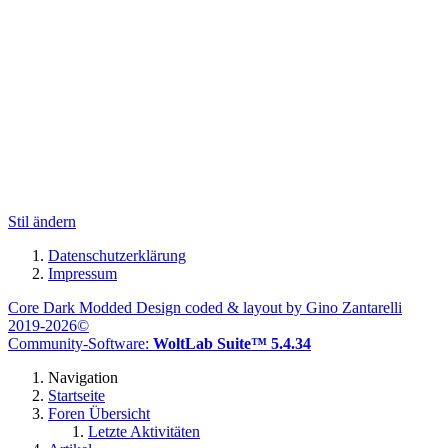
Stil ändern
Datenschutzerklärung
Impressum
Core Dark Modded Design coded & layout by Gino Zantarelli
2019-2026©
Community-Software:
WoltLab Suite™ 5.4.34
Navigation
Startseite
Foren Übersicht
Letzte Aktivitäten