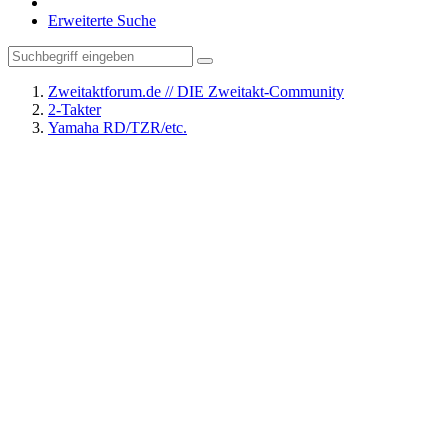
Erweiterte Suche
Zweitaktforum.de // DIE Zweitakt-Community
2-Takter
Yamaha RD/TZR/etc.