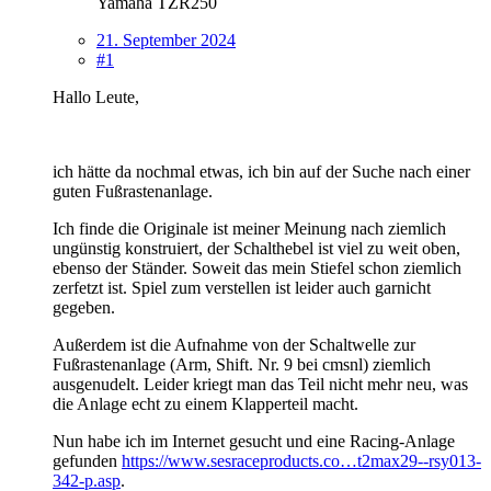
Yamaha TZR250
21. September 2024
#1
Hallo Leute,
ich hätte da nochmal etwas, ich bin auf der Suche nach einer
guten Fußrastenanlage.
Ich finde die Originale ist meiner Meinung nach ziemlich
ungünstig konstruiert, der Schalthebel ist viel zu weit oben,
ebenso der Ständer. Soweit das mein Stiefel schon ziemlich
zerfetzt ist. Spiel zum verstellen ist leider auch garnicht
gegeben.
Außerdem ist die Aufnahme von der Schaltwelle zur
Fußrastenanlage (Arm, Shift. Nr. 9 bei cmsnl) ziemlich
ausgenudelt. Leider kriegt man das Teil nicht mehr neu, was
die Anlage echt zu einem Klapperteil macht.
Nun habe ich im Internet gesucht und eine Racing-Anlage
gefunden
https://www.sesraceproducts.co…t2max29--rsy013-
342-p.asp
.