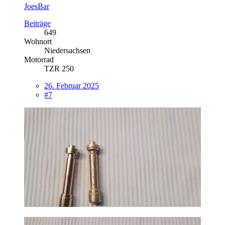
JoesBar
Beiträge
649
Wohnort
Niedersachsen
Motorrad
TZR 250
26. Februar 2025
#7